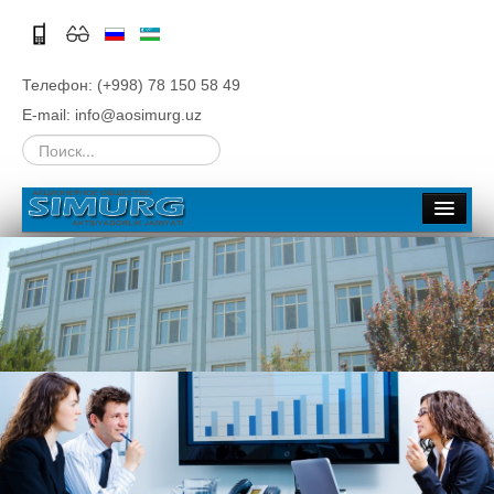
Телефон: (+998) 78 150 58 49
E-mail: info@aosimurg.uz
Искать...
Главная
Об обществе
Общая информация
История
Руководство
Структура
Филиалы
Тендеры и конкурсы
Стратегия развития, Бизнес планы
Вакансии
Акционерам