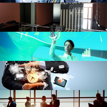
Аудит
Аффилированнные лица
Голосования
Дивиденды
Документы общества
Уголок акционеров
Комиссии
Мероприятия общества
Основные показатели
Продукция
Проспект эмиссии
Существенные факты
Приобретение акций
Официально
Нормативно-правовая база
Сертификаты и лицензии
Устав
Утратившие силу акты
Архив
Инвестиционный портфель
Интерактивные услуги
Вопросы и ответы
Карта сайта