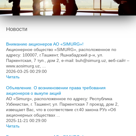
Подача обращений в гос.органы
Формы заявок
Контакты
Новости
Вниманию акционеров АО «SIMURG»!
Акционерное общество «SIMURG», расположенное по
адресу: 100007, г.Ташкент, Яшнабадский р-н, ул.
Паркентская, 7 туп., дом 2, e-mail: buh@simurg.uz, веб-сайт –
www.aosimurg.uz, ...
2026-03-25 00:29:00
Читать
Объявление. О возникновении права требования
акционеров о выкупе акций
АО «Simurg», расположенное по адресу: Республика
Узбекистан, г. Ташкент, ул. Паркентская 7 проезд, дом 2,
извещает Вас, что в соответствие ст.40 закона РУз «Об
акционерных обществах ...
2025-11-21 00:29:00
Читать