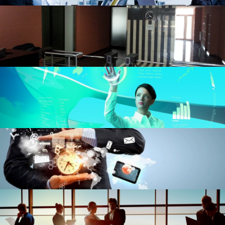
Аудит
Аффилированнные лица
Голосования
Дивиденды
Документы общества
Уголок акционеров
Комиссии
Мероприятия общества
Основные показатели
Продукция
Проспект эмиссии
Существенные факты
Приобретение акций
Официально
Нормативно-правовая база
Сертификаты и лицензии
Устав
Утратившие силу акты
Архив
Инвестиционный портфель
Интерактивные услуги
Вопросы и ответы
Карта сайта