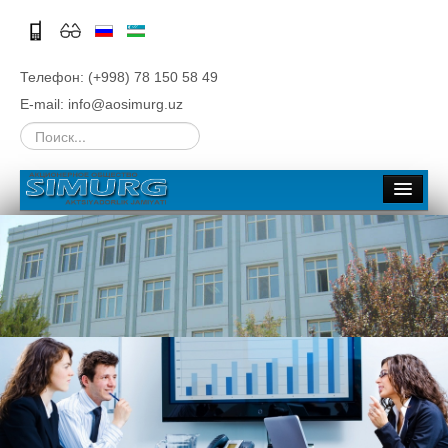
Телефон: (+998) 78 150 58 49
E-mail: info@aosimurg.uz
Искать...
Главная
Об обществе
Общая информация
История
Руководство
Структура
Филиалы
Тендеры и конкурсы
Стратегия развития, Бизнес планы
Вакансии
Акционерам