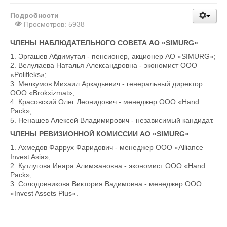
Подробности
Просмотров: 5938
ЧЛЕНЫ НАБЛЮДАТЕЛЬНОГО СОВЕТА АО «SIMURG»
1. Эргашев Абдимутал - пенсионер, акционер АО «SIMURG»;
2. Велулаева Наталья Александровна - экономист ООО
«Polifleks»;
3. Мелкумов Михаил Аркадьевич - генеральный директор
ООО «Brokxizmat»;
4. Красовский Олег Леонидович - менеджер ООО «Hand
Pack»;
5. Ненашев Алексей Владимирович - независимый кандидат.
ЧЛЕНЫ РЕВИЗИОННОЙ КОМИССИИ АО «SIMURG»
1. Ахмедов Фаррух Фаридович - менеджер ООО «Alliance
Invest Asia»;
2. Кутлугова Инара Алимжановна - экономист ООО «Hand
Pack»;
3. Солодовникова Виктория Вадимовна - менеджер OOO
«Invest Assets Plus».