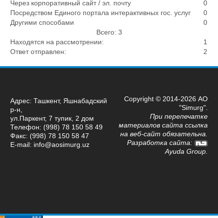
Через корпоративный сайт / эл. почту
0
Посредством Единого портала интерактивных гос. услуг
0
Другими способами
0
Всего: 3
Находятся на рассмотрении:
1
Ответ отправлен:
2
Copyright © 2014-2026 АО
Адрес: Ташкент, Яшнабадский
"Simurg".
р-н,
При перепечатке
ул.Паркент, 7 тупик, 2 дом
материалов сайта ссылка
Телефон: (998) 78 150 58 49
на веб-сайт обязательна.
Факс: (998) 78 150 58 47
Разработка сайта:
E-mail: info@aosimurg.uz
Ayuda Group
.