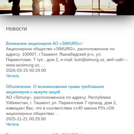
Подача обращений в гос.органы
Формы заявок
Контакты
Новости
Вниманию акционеров АО «SIMURG»!
Акционерное общество «SIMURG», расположенное по
адресу: 100007, г.Ташкент, Яшнабадский р-н, ул.
Паркентская, 7 туп., дом 2, e-mail: buh@simurg.uz, веб-сайт –
www.aosimurg.uz, ...
2026-03-25 00:29:00
Читать
Объявление. О возникновении права требования
акционеров о выкупе акций
АО «Simurg», расположенное по адресу: Республика
Узбекистан, г. Ташкент, ул. Паркентская 7 проезд, дом 2,
извещает Вас, что в соответствие ст.40 закона РУз «Об
акционерных обществах ...
2025-11-21 00:29:00
Читать