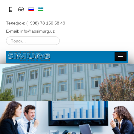
Телефон: (+998) 78 150 58 49
E-mail: info@aosimurg.uz
Искать...
Главная
Об обществе
Общая информация
История
Руководство
Структура
Филиалы
Тендеры и конкурсы
Стратегия развития, Бизнес планы
Вакансии
Акционерам