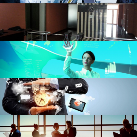
Аудит
Аффилированнные лица
Голосования
Дивиденды
Документы общества
Уголок акционеров
Комиссии
Мероприятия общества
Основные показатели
Продукция
Проспект эмиссии
Существенные факты
Приобретение акций
Официально
Нормативно-правовая база
Сертификаты и лицензии
Устав
Утратившие силу акты
Архив
Инвестиционный портфель
Интерактивные услуги
Вопросы и ответы
Карта сайта