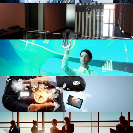
Аудит
Аффилированнные лица
Голосования
Дивиденды
Документы общества
Уголок акционеров
Комиссии
Мероприятия общества
Основные показатели
Продукция
Проспект эмиссии
Существенные факты
Приобретение акций
Официально
Нормативно-правовая база
Сертификаты и лицензии
Устав
Утратившие силу акты
Архив
Инвестиционный портфель
Интерактивные услуги
Вопросы и ответы
Карта сайта