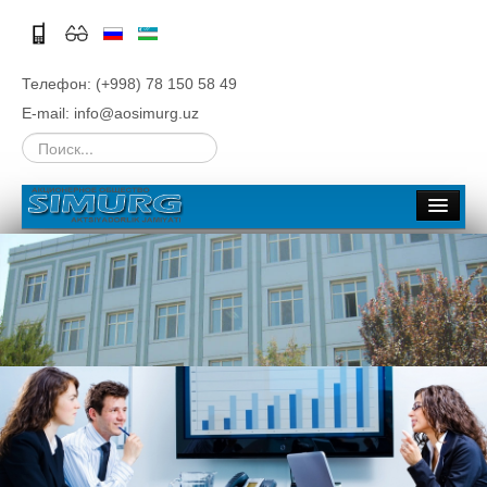
Телефон: (+998) 78 150 58 49
E-mail: info@aosimurg.uz
Искать...
Главная
Об обществе
Общая информация
История
Руководство
Структура
Филиалы
Тендеры и конкурсы
Стратегия развития, Бизнес планы
Вакансии
Акционерам