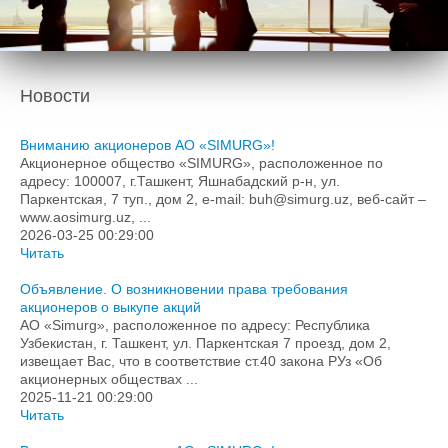
Подача обращений в гос.органы
Формы заявок
Контакты
Новости
Вниманию акционеров АО «SIMURG»!
Акционерное общество «SIMURG», расположенное по
адресу: 100007, г.Ташкент, Яшнабадский р-н, ул.
Паркентская, 7 туп., дом 2, e-mail: buh@simurg.uz, веб-сайт –
www.aosimurg.uz, ...
2026-03-25 00:29:00
Читать
Объявление. О возникновении права требования
акционеров о выкупе акций
АО «Simurg», расположенное по адресу: Республика
Узбекистан, г. Ташкент, ул. Паркентская 7 проезд, дом 2,
извещает Вас, что в соответствие ст.40 закона РУз «Об
акционерных обществах ...
2025-11-21 00:29:00
Читать