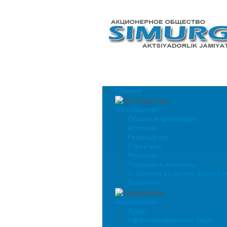
Главная
Об обществе
Общая информация
История
Руководство
Структура
Филиалы
Тендеры и конкурсы
Стратегия развития, Бизнес 
Вакансии
Акционерам
Аудит
Аффилированнные лица