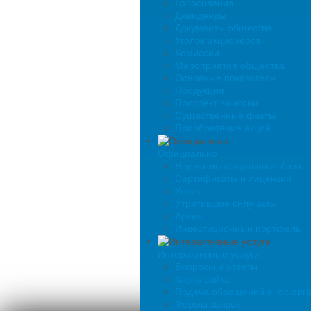
Голосования
Дивиденды
Документы общества
Уголок акционеров
Комиссии
Мероприятия общества
Основные показатели
Продукция
Проспект эмиссии
Существенные факты
Приобретение акций
Официально
Нормативно-правовая база
Сертификаты и лицензии
Устав
Утратившие силу акты
Архив
Инвестиционный портфель
Интерактивные услуги
Вопросы и ответы
Карта сайта
Подача обращений в гос.орг
Формы заявок