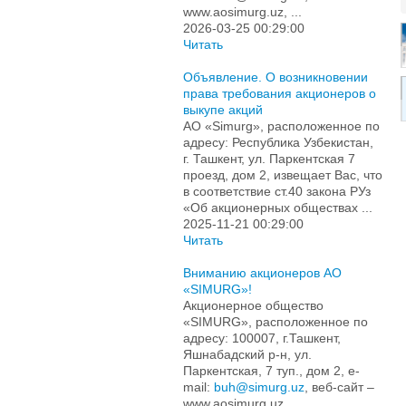
www.aosimurg.uz, ...
2026-03-25 00:29:00
Читать
Объявление. О возникновении
права требования акционеров о
выкупе акций
АО «Simurg», расположенное по
адресу: Республика Узбекистан,
г. Ташкент, ул. Паркентская 7
проезд, дом 2, извещает Вас, что
в соответствие ст.40 закона РУз
«Об акционерных обществах ...
2025-11-21 00:29:00
Читать
Вниманию акционеров АО
«SIMURG»!
Акционерное общество
«SIMURG», расположенное по
адресу: 100007, г.Ташкент,
Яшнабадский р-н, ул.
Паркентская, 7 туп., дом 2, e-
mail:
buh@simurg.uz
, веб-сайт –
www.aosimurg.uz, ...