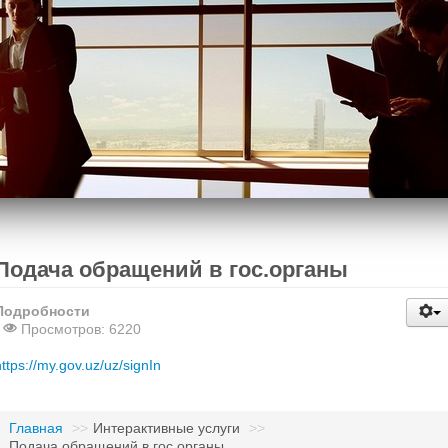
Подача обращений в гос.органы
Подробности
Просмотров: 6220
https://my.gov.uz/uz/signIn
Главная
>>
Интерактивные услуги
>>
Подача обращений в гос.органы