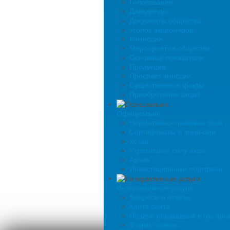
Голосования
Дивиденды
Документы общества
Уголок акционеров
Комиссии
Мероприятия общества
Основные показатели
Продукция
Проспект эмиссии
Существенные факты
Приобретение акций
Официально
Нормативно-правовая база
Сертификаты и лицензии
Устав
Утратившие силу акты
Архив
Инвестиционный портфель
Интерактивные услуги
Вопросы и ответы
Карта сайта
Подача обращений в гос.орг
Формы заявок