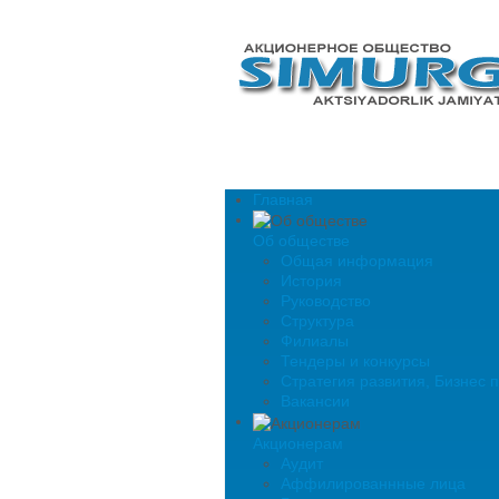
Главная
Об обществе
Общая информация
История
Руководство
Структура
Филиалы
Тендеры и конкурсы
Стратегия развития, Бизнес 
Вакансии
Акционерам
Аудит
Аффилированнные лица