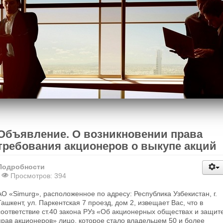
Объявление. О возникновении права
требования акционеров о выкупе акций
Подробности
Просмотров: 394
АО «Simurg», расположенное по адресу: Республика Узбекистан, г.
Ташкент, ул. Паркентская 7 проезд, дом 2, извещает Вас, что в
соответствие ст.40 закона РУз «Об акционерных обществах и защит
прав акционеров» лицо, которое стало владельцем 50 и более