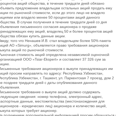
процентов акций общества, в течение тридцати дней обязано
объявить предложение владельцам остальных акций продать ему
акции по рыночной стоимости, если до этого лицо не владело
акциями или владело менее 50 процентами акций данного
общества. В случае получения в течение тридцати дней со дня
объявления письменного согласия акционера о продаже
принадлежащих ему акций, владелец 50 и более процентов акций
общества обязан купить данные акции.
Ввиду, того что Ненашев И.В. стал владельцем более 50% пакета
акций АО «Simurg», объявляется право требования акционеров
выкупа акций по рыночной стоимости.
Рыночная стоимость акций определена независимой оценочной
организацией ООО «Tsiar-Ekspert» и составляет 37 326 сум за
акцию.
Письменные требования акционеров о выкупе принадлежащих им
акций просим направлять по адресу: Республика Узбекистан,
Республика Узбекистан, г. Ташкент, ул. Паркентская 7 проезд, дом 2
не позднее тридцати дней с даты опубликования данного
объявления.
Письменное требование о выкупе акций должно содержать
следующие сведения: номер телефона, электронный адрес,
паспортные данные, местожительства (местонахождения для
акционеров - юридических лиц) акционера и количество акций,
выкупа которых требует акционер.
За получением дополнительной информацией просим обращаться 