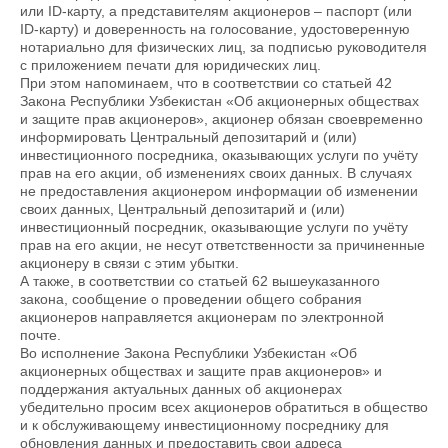
или ID-карту, а представителям акционеров – паспорт (или
ID-карту) и доверенность на голосование, удостоверенную
нотариально для физических лиц, за подписью руководителя
с приложением печати для юридических лиц.
При этом напоминаем, что в соответствии со статьей 42
Закона Республики Узбекистан «Об акционерных обществах
и защите прав акционеров», акционер обязан своевременно
информировать Центральный депозитарий и (или)
инвестиционного посредника, оказывающих услуги по учёту
прав на его акции, об изменениях своих данных. В случаях
не предоставления акционером информации об изменении
своих данных, Центральный депозитарий и (или)
инвестиционный посредник, оказывающие услуги по учёту
прав на его акции, не несут ответственности за причиненные
акционеру в связи с этим убытки.
А также, в соответствии со статьей 62 вышеуказанного
закона, сообщение о проведении общего собрания
акционеров направляется акционерам по электронной
почте.
Во исполнение Закона Республики Узбекистан «Об
акционерных обществах и защите прав акционеров» и
поддержания актуальных данных об акционерах
убедительно просим всех акционеров обратиться в общество
и к обслуживающему инвестиционному посреднику для
обновления данных и предоставить свои адреса