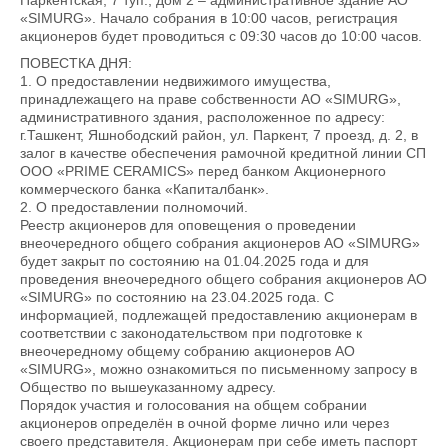
Паркентская, 7 туп., дом 2 – административное здание АО
«SIMURG». Начало собрания в 10:00 часов, регистрация
акционеров будет проводиться с 09:30 часов до 10:00 часов.
ПОВЕСТКА ДНЯ:
1. О предоставлении недвижимого имущества,
принадлежащего на праве собственности АО «SIMURG»,
административного здания, расположенное по адресу:
г.Ташкент, Яшнободский район, ул. Паркент, 7 проезд, д. 2, в
залог в качестве обеспечения рамочной кредитной линии СП
ООО «PRIME CERAMICS» перед банком Акционерного
коммерческого банка «Капиталбанк».
2. О предоставлении полномочий.
Реестр акционеров для оповещения о проведении
внеочередного общего собрания акционеров АО «SIMURG»
будет закрыт по состоянию на 01.04.2025 года и для
проведения внеочередного общего собрания акционеров АО
«SIMURG» по состоянию на 23.04.2025 года. С
информацией, подлежащей предоставлению акционерам в
соответствии с законодательством при подготовке к
внеочередному общему собранию акционеров АО
«SIMURG», можно ознакомиться по письменному запросу в
Общество по вышеуказанному адресу.
Порядок участия и голосования на общем собрании
акционеров определён в очной форме лично или через
своего представителя. Акционерам при себе иметь паспорт