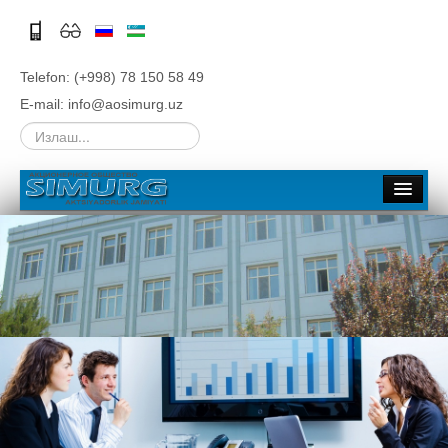
Telefon: (+998) 78 150 58 49
E-mail: info@aosimurg.uz
Излаш...
Asosiy
Kompaniya haqida
Umumiy ma'lumotlari
Tarixi
Rahbariyat
Tuzilma
Filiallar
Tenderlar
Rivojlantirish strategiyasi, Biznes rejalar
Ish o'rinlari
Aktsiyadorlik