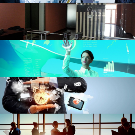
Audit
Affillangan shaxslari
Ovoz berish
Dividendlar
Jamiyatning hujjatlari
Aktsiyadorlar burchagi
Komissiyalar
Jamiyatining tadbirlar
Asosiy ko'rsatkichlar
Mahsulotlar
Emissiya risolasi
Muhim faktlar
Акцияларни сотиб олиниши
Rrasmiy
Normativ-huqukiy bazasi
Sertifikatlar va litsenziyalar
Ustav
O'z kuchini yo'qotgan hujjatlar
Arhiv
Investitsiya portfeli
Interaktiv xizmatlar
Savol-javob
Sayt xaritasi