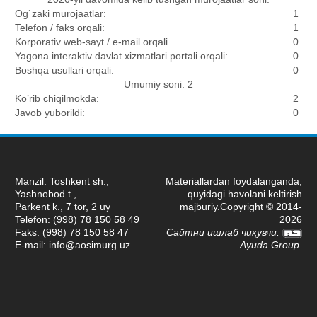
Og`zaki murojaatlar:
1
Telefon / faks orqali:
1
Korporativ web-sayt / e-mail orqali
0
Yagona interaktiv davlat xizmatlari portali orqali:
0
Boshqa usullari orqali:
0
Umumiy soni: 2
Ko’rib chiqilmokda:
2
Javob yuborildi:
0
Manzil: Toshkent sh.,
Materiallardan foydalanganda,
Yashnobod t.,
quyidagi havolani keltirish
Parkent k., 7 tor, 2 uy
majburiy.Copyright © 2014-
Telefon: (998) 78 150 58 49
2026
Faks: (998) 78 150 58 47
Сайтни ишлаб чиқувчи:
E-mail:
info@aosimurg.uz
Ayuda Group
.