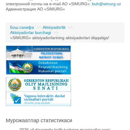
электронной почты на e-mail АО «SIMURG»:
buh@simurg.uz
Администрация АО «SIMURG»
Бош сахифа
>>
Aktsiyadorlik
>>
Aktsiyadorlar burchagi
>>
«SIMURG» aktsiyadorlarining aktsiyadorlari diqqatiga!
Мурожаатлар статистикаси
2026-yil davomida kelib tushgan murojaatlar soni: