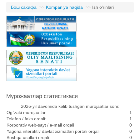
Бош сахифа
>>
Kompaniya haqida
>>
Ish o'rinlari
Мурожаатлар статистикаси
2026-yil davomida kelib tushgan murojaatlar soni:
Og`zaki murojaatlar:
1
Telefon / faks orqali:
1
Korporativ web-sayt / e-mail orqali
0
Yagona interaktiv davlat xizmatlari portali orqali:
0
Boshqa usullari orqali:
0