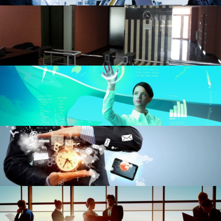
Audit
Affillangan shaxslari
Ovoz berish
Dividendlar
Jamiyatning hujjatlari
Aktsiyadorlar burchagi
Komissiyalar
Jamiyatining tadbirlar
Asosiy ko'rsatkichlar
Mahsulotlar
Emissiya risolasi
Muhim faktlar
Акцияларни сотиб олиниши
Rrasmiy
Normativ-huqukiy bazasi
Sertifikatlar va litsenziyalar
Ustav
O'z kuchini yo'qotgan hujjatlar
Arhiv
Investitsiya portfeli
Interaktiv xizmatlar
Savol-javob
Sayt xaritasi