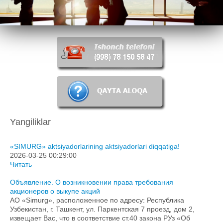
Davlat tashkilotlarga murojat yuvorish
Shakl talabnomalar
Aloqalar
Yangiliklar
«SIMURG» aktsiyadorlarining aktsiyadorlari diqqatiga!
2026-03-25 00:29:00
Читать
Объявление. О возникновении права требования
акционеров о выкупе акций
АО «Simurg», расположенное по адресу: Республика
Узбекистан, г. Ташкент, ул. Паркентская 7 проезд, дом 2,
извещает Вас, что в соответствие ст.40 закона РУз «Об