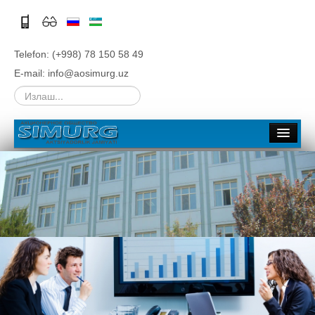
Telefon: (+998) 78 150 58 49
E-mail: info@aosimurg.uz
Излаш...
Asosiy
Kompaniya haqida
Umumiy ma'lumotlari
Tarixi
Rahbariyat
Tuzilma
Filiallar
Tenderlar
Rivojlantirish strategiyasi, Biznes rejalar
Ish o'rinlari
Aktsiyadorlik