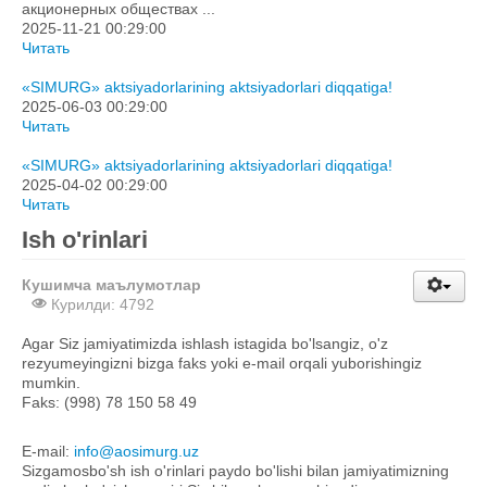
акционерных обществах ...
2025-11-21 00:29:00
Читать
«SIMURG» aktsiyadorlarining aktsiyadorlari diqqatiga!
2025-06-03 00:29:00
Читать
«SIMURG» aktsiyadorlarining aktsiyadorlari diqqatiga!
2025-04-02 00:29:00
Читать
Ish o'rinlari
Кушимча маълумотлар
Курилди: 4792
Agar Siz jamiyatimizda ishlash istagida bo'lsangiz, o'z
rezyumeyingizni bizga faks yoki e-mail orqali yuborishingiz
mumkin.
Faks: (998) 78 150 58 49
E-mail:
info@aosimurg.uz
Sizgamosbo'sh ish o'rinlari paydo bo'lishi bilan jamiyatimizning